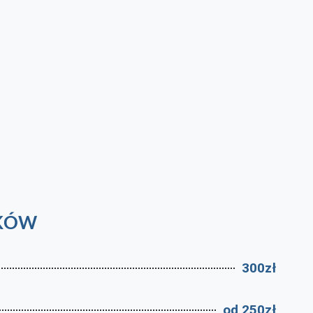
AKÓW
300zł
od 250zł