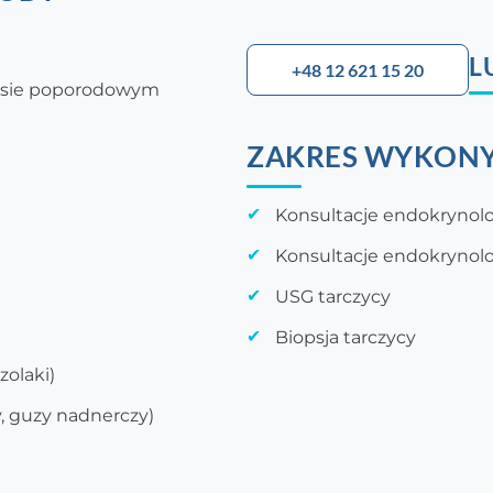
L
+48 12 621 15 20
kresie poporodowym
ZAKRES WYKONY
Konsultacje endokrynol
Konsultacje endokrynolo
USG tarczycy
Biopsja tarczycy
zolaki)
, guzy nadnerczy)