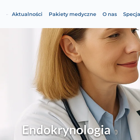
Aktualności
Pakiety medyczne
O nas
Specja
Endokrynologia