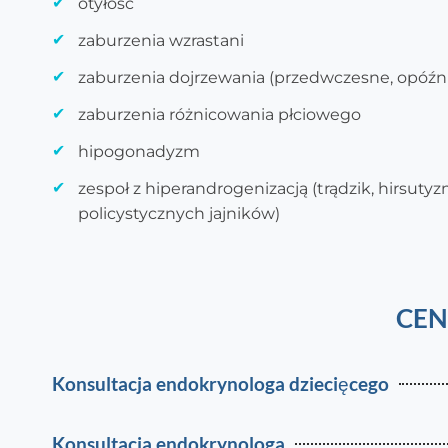
otyłość
zaburzenia wzrastani
zaburzenia dojrzewania (przedwczesne, opóźn
zaburzenia różnicowania płciowego
hipogonadyzm
zespoł z hiperandrogenizacją (trądzik, hirsutyzm
policystycznych jajników)
CEN
Konsultacja endokrynologa dziecięcego
Konsultacja endokrynologa