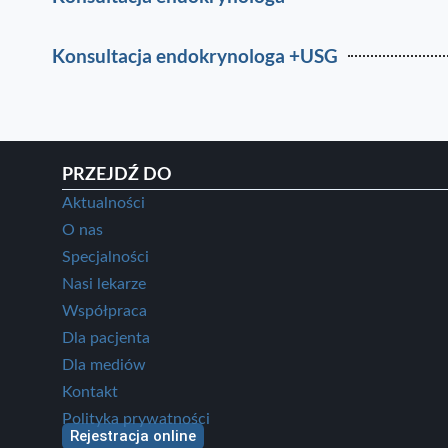
Konsultacja endokrynologa +USG
PRZEJDŹ DO
Aktualności
O nas
Specjalności
Nasi lekarze
Współpraca
Dla pacjenta
Dla mediów
Kontakt
Polityka prywatności
Rejestracja online