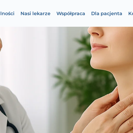
lności
Nasi lekarze
Współpraca
Dla pacjenta
K